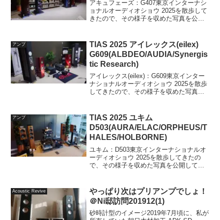
アキュフェーズ：G407東京インターナシ
ョナルオーディオショウ 2025を散歩して
きたので、その様子を収めた写真を公開
していきます。4階G407 アキュフェーズ
のブースです。いつもどおりほぼ自社製
品のデモと展示になりますね。デモの様
TIAS 2025 アイレックス(eilex)
アンプ
子いつも...
G609(ALBDEO/AUDIA/Synergis
tic Research)
アイレックス(eilex)：G609東京インター
ナショナルオーディオショウ 2025を散歩
してきたので、その様子を収めた写真を
公開していきます。6階 G609アイレック
スのブースです。意外と人がいて写真が
取れなかったのでちょっと写真は少な
TIAS 2025 ユキム
アンプ
め...
D503(AURA/ELAC/ORPHEUS/T
HALES/HOLBORNE)
ユキム：D503東京インターナショナルオ
ーディオショウ 2025を散歩してきたの
で、その様子を収めた写真を公開してい
きます。D棟D503ユキムのブースです。
狭いブースなのに立ち見のお客さんも多
くて、サイドから後方までものすごい人
やっぱり次はプリアンプでしょ！
Acoustic Revive
だかりでした...
＠Ni邸訪問201912(1)
砂時計型のイメージ2019年7月頃に、私が