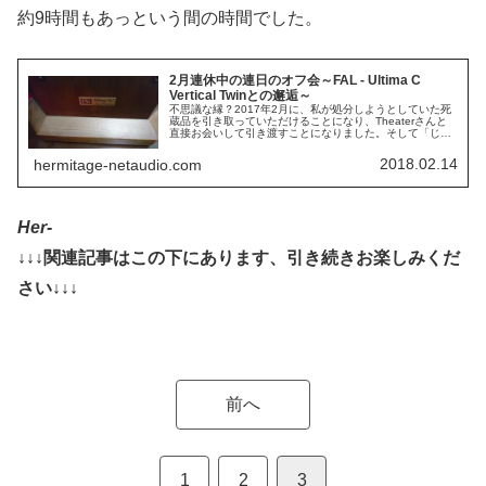
約9時間もあっという間の時間でした。
2月連休中の連日のオフ会～FAL - Ultima C
Vertical Twinとの邂逅～
不思議な縁？2017年2月に、私が処分しようとしていた死
蔵品を引き取っていただけることになり、Theaterさんと
直接お会いして引き渡すことになりました。そして「じゃ
あついでにオフ会でも」ということになり、我が家でオフ
会ですることになりまし...
2018.02.14
hermitage-netaudio.com
Her-
↓↓↓関連記事はこの下にあります、引き続きお楽しみくだ
さい↓↓↓
前へ
1
2
3