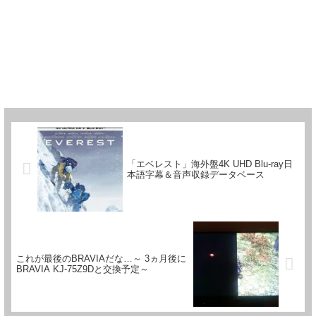
「エベレスト」海外盤4K UHD Blu-ray日
本語字幕＆音声収録データベース
これが最後のBRAVIAだな…～ 3ヵ月後に
BRAVIA KJ-75Z9Dと交換予定～