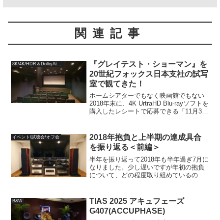
関連記事
『グレイテスト・ショーマン』を
8K/4K/HDR＆DolbyAtmos
20世紀フォックス日本支社の試写
室で観てきた！
ホームシアターでもなく映画館でもない
2018年末に、4K UrtraHD Blu-rayソフトを
購入したレシートで応募できる「11月3日
はビデオの日、プレミアムキャンペー
ン」に、軽い気持ちで2本のソフトの分の
レシートを添付して応募したところ...
2018年抱負と上半期の達成具合
イベント/試聴会/オフ会
を振り返る＜前編＞
半年を振り返って2018年も半年過ぎ7月に
なりました。少し遅いですが年初の抱負
について、どの程度取り組めているのか
一度確認しておきます。ブログを2016年6
月に開設して2年が過ぎ、2016年はプロジ
ェクタの寿命とAVプリアンプの故障に伴
TIAS 2025 アキュフェーズ
B&W
い4...
G407(ACCUPHASE)