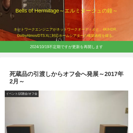
Bells of Hermitage～エルミタージュの鐘～
ネットワークエンジニアがネットワークオーディオと、4K/HDR、
DolbyAtmos/DTS:Xに対応ホームシアターの構築過程を綴る。
2024/10/19不定期ですが更新を再開します
死蔵品の引渡しからオフ会へ発展～2017年
2月～
イベント/試聴会/オフ会